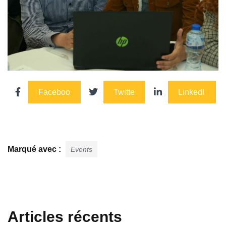
Faceboo
Twitte
LinkedI
k
r
n
Marqué avec :
Events
Articles récents