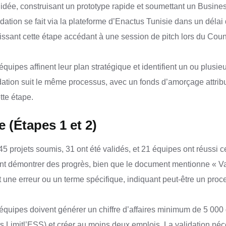
r idée, construisant un prototype rapide et soumettant un Busi
dation se fait via la plateforme d’Enactus Tunisie dans un délai 
issant cette étape accédant à une session de pitch lors du Cou
équipes affinent leur plan stratégique et identifient un ou plusie
idation suit le même processus, avec un fonds d’amorçage attri
tte étape.
e (Étapes 1 et 2)
45 projets soumis, 31 ont été validés, et 21 équipes ont réussi 
nt démontrer des progrès, bien que le document mentionne « Va
une erreur ou un terme spécifique, indiquant peut-être un proc
équipes doivent générer un chiffre d’affaires minimum de 5 000 
ts Limitl’ESS) et créer au moins deux emplois. La validation néc