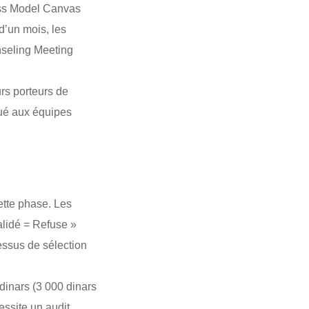
ness Model Canvas
d’un mois, les
nseling Meeting
urs porteurs de
bué aux équipes
cette phase. Les
lidé = Refuse »
essus de sélection
dinars (3 000 dinars
essite un audit