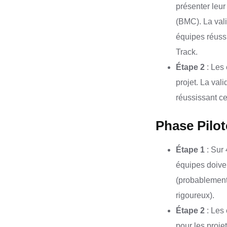
présenter leu
(BMC). La vali
équipes réuss
Track.
Étape 2
: Les 
projet. La val
réussissant ce
Phase Pilot
Étape 1
: Sur 
équipes doive
(probablement 
rigoureux).
Étape 2
: Les 
pour les proje