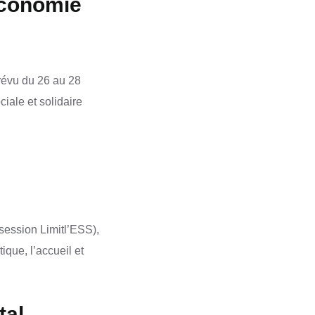
économie
prévu du 26 au 28
iale et solidaire
(session Limitl’ESS),
ique, l’accueil et
tal