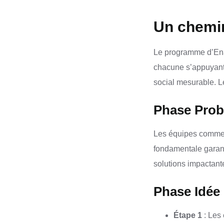
Un chemin
Le programme d’Enac
chacune s’appuyant 
social mesurable. L
Phase Pro
Les équipes commenc
fondamentale garant
solutions impactant
Phase Idée 
Étape 1
: Les