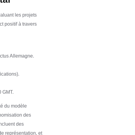
aluant les projets
 positif à travers
actus Allemagne.
ications).
0 GMT.
ité du modèle
onomisation des
ncluent des
e représentation, et