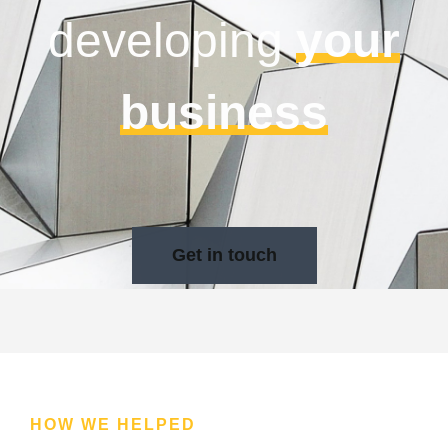
developing
your
business
Get in touch
HOW WE HELPED