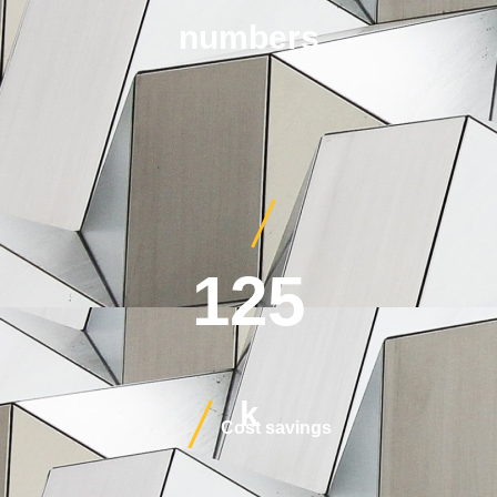
numbers
125
k
Cost savings