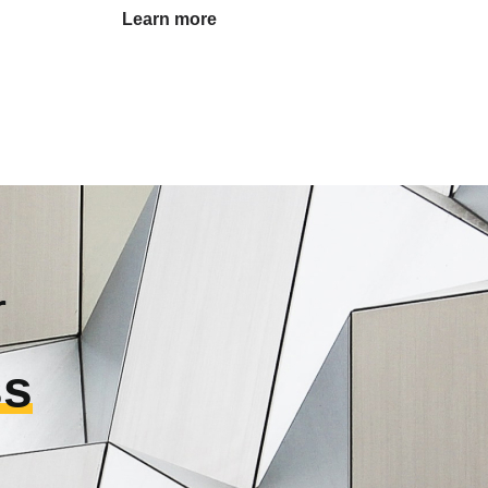
Learn more
r
ss