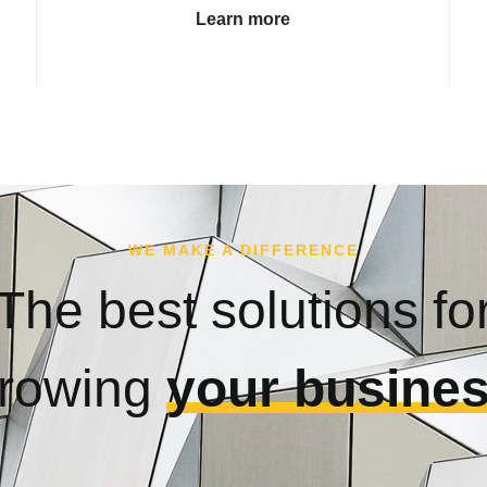
Learn more
WE MAKE A DIFFERENCE
The best solutions fo
rowing
your busine