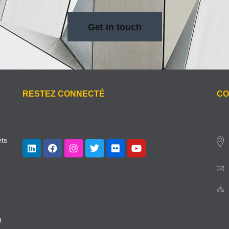
Get in touch
RESTEZ CONNECTÉ
CO
ets
t