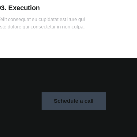
03. Execution
elit consequat eu cupidatat est irure qui
ste dolore qui consectetur in non culpa.
Schedule a call