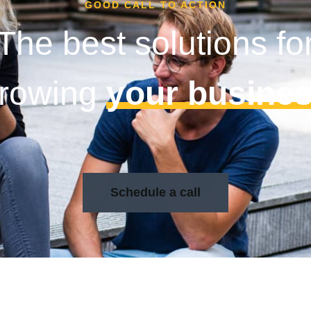
GOOD CALL TO ACTION
The best solutions fo
rowing
your busine
Schedule a call