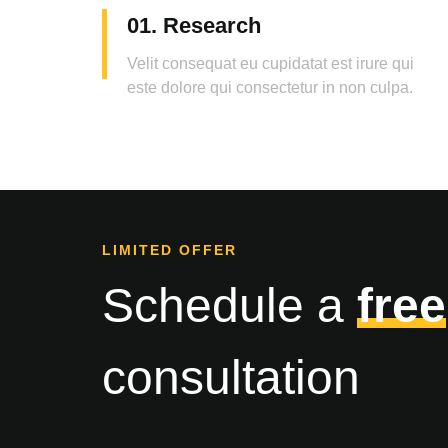
01. Research
Velit consequat eu cupidatat est irure qui
este dolore qui consectetur in non culpa.
LIMITED OFFER
Schedule a
free
consultation