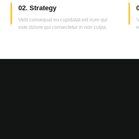
02. Strategy
Velit consequat eu cupidatat est irure qui
V
este dolore qui consectetur in non culpa.
e