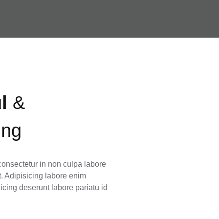
ul
&
ing
 consectetur in non culpa labore
t. Adipisicing labore enim
icing deserunt labore pariatu id