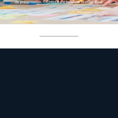
de présentation. TICHILLA est basée à Testour, Béja.