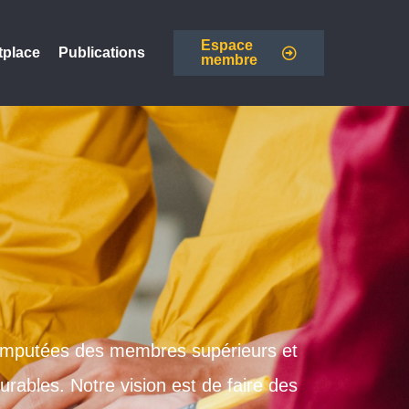
Espace
tplace
Publications
membre
amputées des membres supérieurs et
rables. Notre vision est de faire des