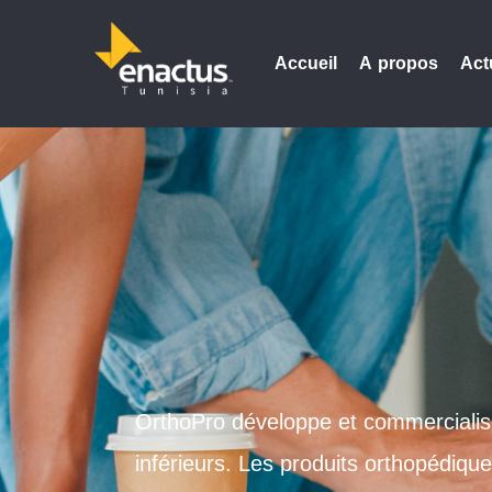
Accueil
A propos
Act
OrthoPro développe et commerciali
inférieurs. Les produits orthopédiqu