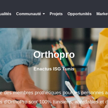
ualités
Communauté
Projets
Opportunités
Marke
Orthopro
Enactus ISG Tunis
se des membres prothétiques pour les personnes 
es d'OrthoPro sont 100% tunisiens, abordables et du