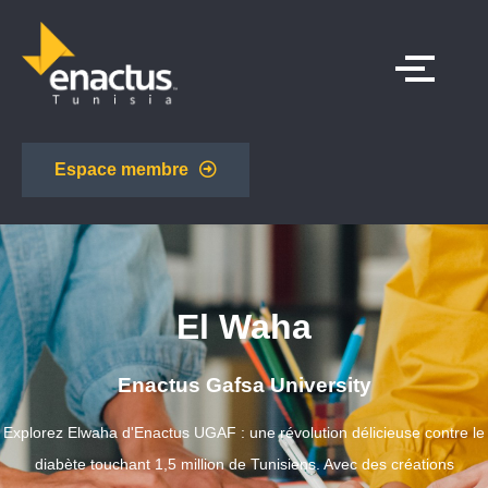
Espace membre
El Waha
Enactus Gafsa University
Explorez Elwaha d'Enactus UGAF : une révolution délicieuse contre le
diabète touchant 1,5 million de Tunisiens. Avec des créations