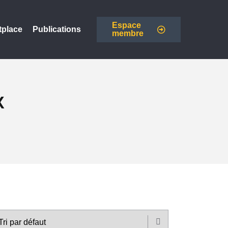
Espace
tplace
Publications
membre
X