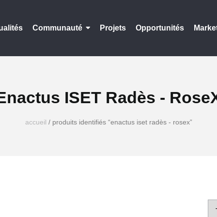
ualités
Communauté
Projets
Opportunités
Marke
Enactus ISET Radès - Rose
accueil
/ produits identifiés “enactus iset radès - rosex”