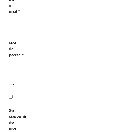
e-
mail
*
Mot
de
passe
*
Se
souvenir
de
moi