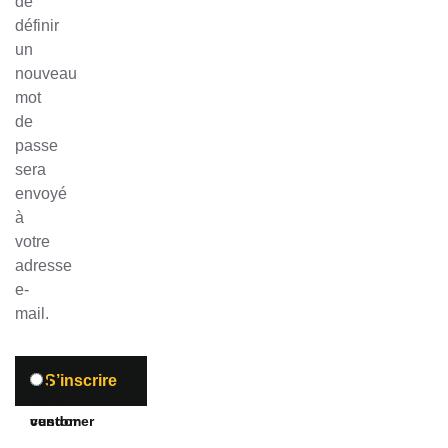
de
définir
un
nouveau
mot
de
passe
sera
envoyé
à
votre
adresse
e-
mail.
S’inscrire
I
I
am a
am a
customer
vendor