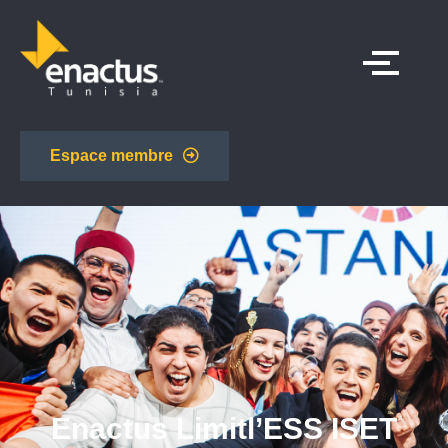
Espace membre
Enactus Limitl’ESS ISET