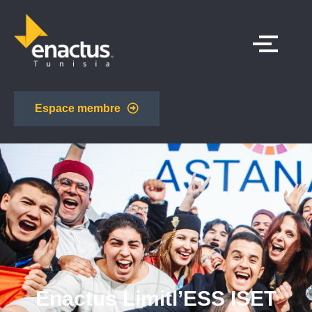
Espace membre
Enactus Limitl’ESS ISET