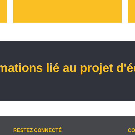
mations lié au projet d'
RESTEZ CONNECTÉ
CO