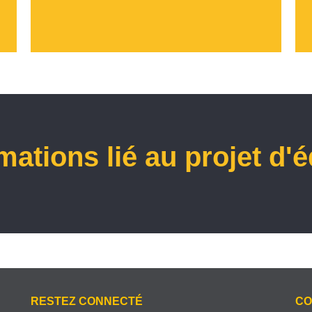
mations lié au projet d'
RESTEZ CONNECTÉ
CO