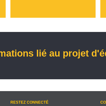
mations lié au projet d'
RESTEZ CONNECTÉ
CO