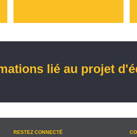
mations lié au projet d'
RESTEZ CONNECTÉ
CO