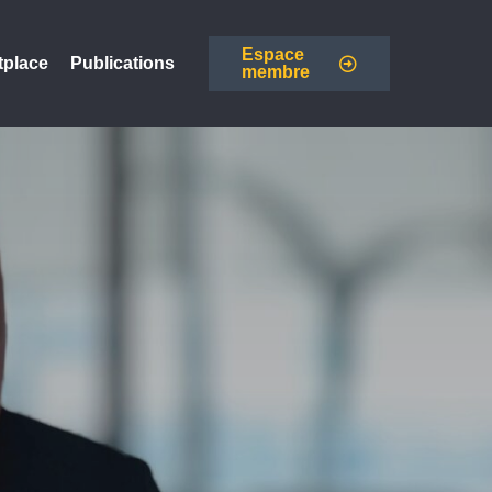
Espace
tplace
Publications
membre