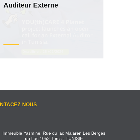
Auditeur Externe
NTACEZ-NOUS
Immeuble Yasmine, Rue du lac Malaren Les Berges
du Lac 1053 Tunis - TUNISIE