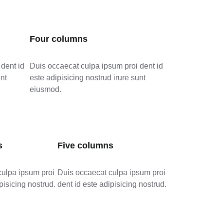
Four columns
dent id
Duis occaecat culpa ipsum proi dent id
unt
este adipisicing nostrud irure sunt
eiusmod.
s
Five columns
culpa ipsum proi
Duis occaecat culpa ipsum proi
pisicing nostrud.
dent id este adipisicing nostrud.