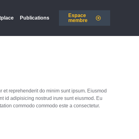
Espace
tplace
Publications
membre
tur et reprehenderit do minim sunt ipsum. Eiusmod
t id adipisicing nostrud irure sunt eiusmod. Eu
rcitation commodo commodo este a consectetur.