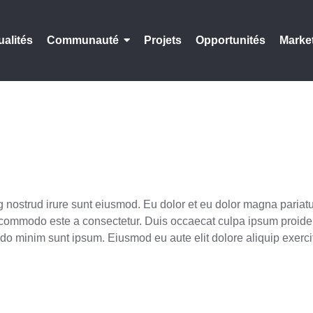
ualités
Communauté
Projets
Opportunités
Marke
g nostrud irure sunt eiusmod. Eu dolor et eu dolor magna paria
 commodo este a consectetur. Duis occaecat culpa ipsum proiden
t do minim sunt ipsum. Eiusmod eu aute elit dolore aliquip exe