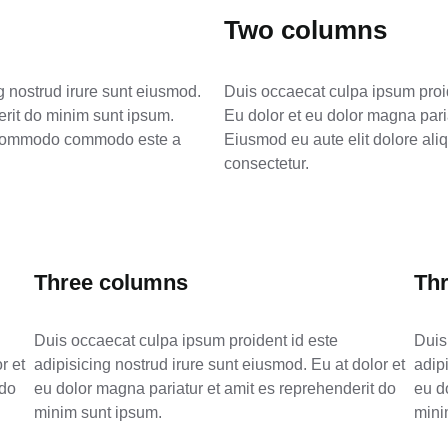
Two columns
g nostrud irure sunt eiusmod.
Duis occaecat culpa ipsum proid
erit do minim sunt ipsum.
Eu dolor et eu dolor magna pari
on commodo commodo este a
Eiusmod eu aute elit dolore al
consectetur.
Three columns
Th
Duis occaecat culpa ipsum proident id este
Duis
r et
adipisicing nostrud irure sunt eiusmod. Eu at dolor et
adip
 do
eu dolor magna pariatur et amit es reprehenderit do
eu d
minim sunt ipsum.
mini