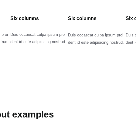
Six columns
Six columns
Six
 proi
Duis occaecat culpa ipsum proi
Duis occaecat culpa ipsum proi
Duis 
strud.
dent id este adipisicing nostrud.
dent id este adipisicing nostrud.
dent i
out examples