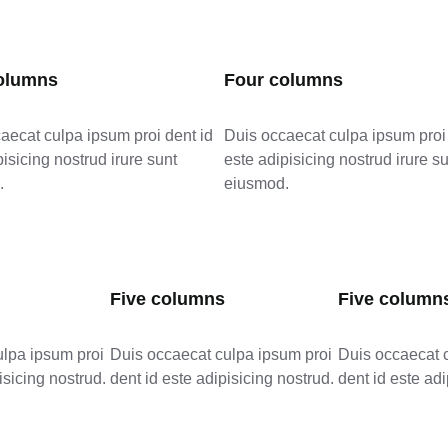
olumns
Four columns
aecat culpa ipsum proi dent id
Duis occaecat culpa ipsum proi 
pisicing nostrud irure sunt
este adipisicing nostrud irure s
.
eiusmod.
Five columns
Five column
ulpa ipsum proi
Duis occaecat culpa ipsum proi
Duis occaecat 
isicing nostrud.
dent id este adipisicing nostrud.
dent id este adi