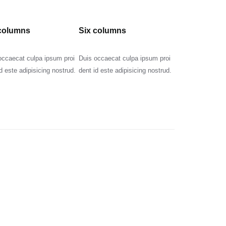
 columns
Six columns
occaecat culpa ipsum proi
Duis occaecat culpa ipsum proi
d este adipisicing nostrud.
dent id este adipisicing nostrud.