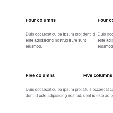
Four columns
Four c
Duis occaecat culpa ipsum proi dent id
Duis occ
este adipisicing nostrud irure sunt
este adi
eiusmod.
eiusmod
Five columns
Five columns
Duis occaecat culpa ipsum proi
Duis occaecat c
dent id este adipisicing nostrud.
dent id este adip