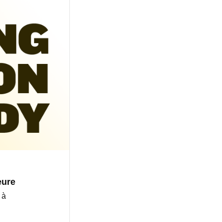
eure
9
à