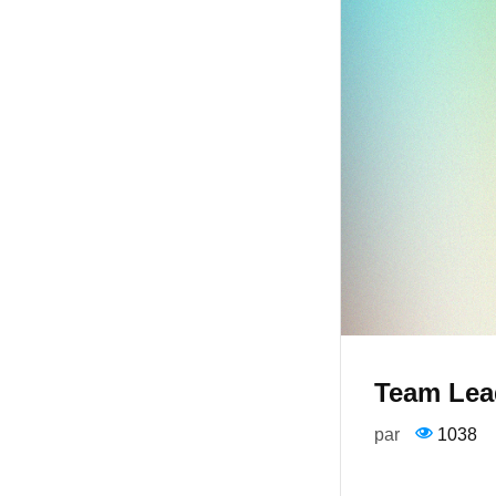
Team Lea
par
1038