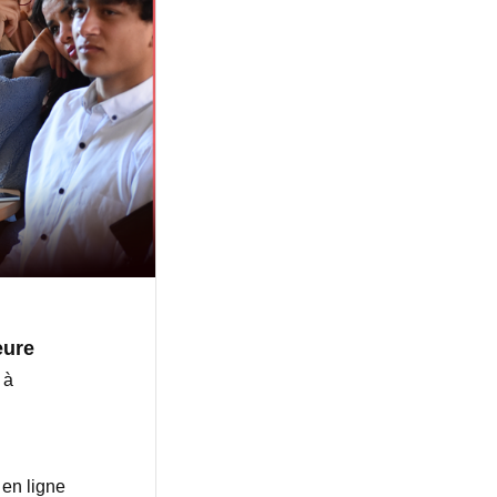
eure
5
à
en ligne